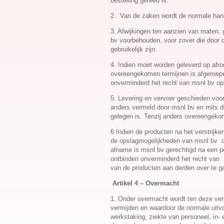
bestelling gereed is.
2. Van de zaken wordt de normale hand
3. Afwijkingen ten aanzien van maten,
bv voorbehouden, voor zover die door d
gebruikelijk zijn.
4. Indien moet worden geleverd op afroe
overeengekomen termijnen is afgeroepen
onverminderd het recht van msnl bv o
5. Levering en vervoer geschieden voor
anders vermeld door msnl bv en mits d
gelegen is. Tenzij anders overeengeko
6 Indien de producten na het verstrijke
de opslagmogelijkheden van msnl bv dit 
afname is msnl bv gerechtigd na een pe
ontbinden onverminderd het recht van
van de producten aan derden over te g
Artikel 4 – Overmacht
1. Onder overmacht wordt ten deze vers
vermijden en waardoor de normale uitv
werkstaking, ziekte van personeel, in- e