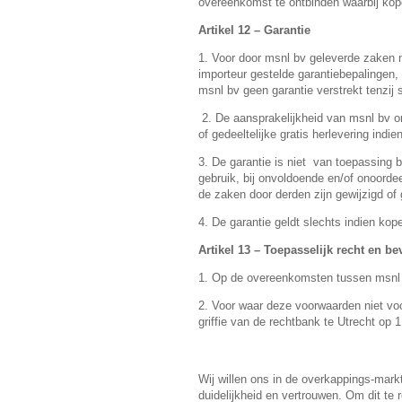
overeenkomst te ontbinden waarbij koper
Artikel 12 – Garantie
1. Voor door msnl bv geleverde zaken me
importeur gestelde garantiebepalingen, 
msnl bv geen garantie verstrekt tenzij 
2. De aansprakelijkheid van msnl bv on
of gedeeltelijke gratis herlevering indi
3. De garantie is niet van toepassing b
gebruik, bij onvoldoende en/of onoordee
de zaken door derden zijn gewijzigd of 
4. De garantie geldt slechts indien kope
Artikel 13 – Toepasselijk recht en b
1. Op de overeenkomsten tussen msnl b
2. Voor waar deze voorwaarden niet vo
griffie van de rechtbank te Utrecht op 1
Wij willen ons in de overkappings-mark
duidelijkheid en vertrouwen. Om dit te re