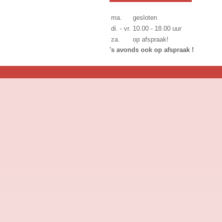
ma.
gesloten
di. - vr.
10.00 - 18.00 uur
za.
op afspraak!
's avonds ook op afspraak !