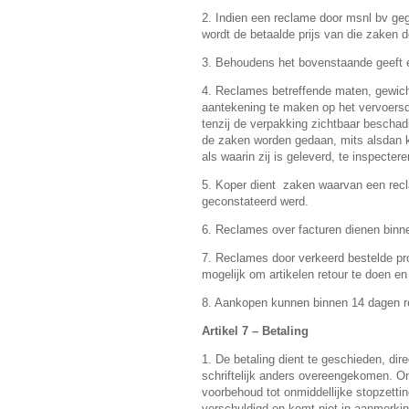
2. Indien een reclame door msnl bv ge
wordt de betaalde prijs van die zaken 
3. Behoudens het bovenstaande geeft 
4. Reclames betreffende maten, gewich
aantekening te maken op het vervoers
tenzij de verpakking zichtbaar bescha
de zaken worden gedaan, mits alsdan ko
als waarin zij is geleverd, te inspectere
5. Koper dient zaken waarvan een recl
geconstateerd werd.
6. Reclames over facturen dienen binnen
7. Reclames door verkeerd bestelde pro
mogelijk om artikelen retour te doen en
8. Aankopen kunnen binnen 14 dagen re
Artikel 7 – Betaling
1. De betaling dient te geschieden, direc
schriftelijk anders overeengekomen. On
voorbehoud tot onmiddellijke stopzetti
verschuldigd en komt niet in aanmerking 