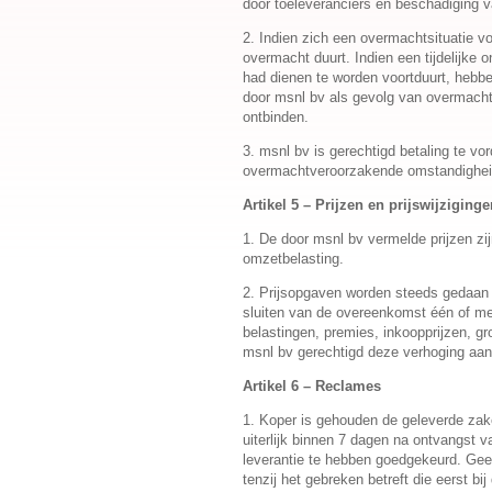
door toeleveranciers en beschadiging 
2. Indien zich een overmachtsituatie vo
overmacht duurt. Indien een tijdelijke
had dienen te worden voortduurt, hebben
door msnl bv als gevolg van overmacht b
ontbinden.
3. msnl bv is gerechtigd betaling te v
overmachtveroorzakende omstandighei
Artikel 5 – Prijzen en prijswijziginge
1. De door msnl bv vermelde prijzen zijn
omzetbelasting.
2. Prijsopgaven worden steeds gedaan o
sluiten van de overeenkomst één of mee
belastingen, premies, inkoopprijzen, gr
msnl bv gerechtigd deze verhoging aan
Artikel 6 – Reclames
1. Koper is gehouden de geleverde zak
uiterlijk binnen 7 dagen na ontvangst v
leverantie te hebben goedgekeurd. Gee
tenzij het gebreken betreft die eerst bij