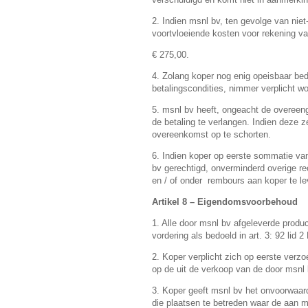
2. Indien msnl bv, ten gevolge van niet-
voortvloeiende kosten voor rekening 
€ 275,00.
4. Zolang koper nog enig opeisbaar be
betalingscondities, nimmer verplicht wo
5. msnl bv heeft, ongeacht de overeen
de betaling te verlangen. Indien deze 
overeenkomst op te schorten.
6. Indien koper op eerste sommatie va
bv gerechtigd, onverminderd overige re
en / of onder rembours aan koper te le
Artikel 8 – Eigendomsvoorbehoud
1. Alle door msnl bv afgeleverde produ
vordering als bedoeld in art. 3: 92 lid 
2. Koper verplicht zich op eerste verz
op de uit de verkoop van de door msnl 
3. Koper geeft msnl bv het onvoorwaard
die plaatsen te betreden waar de aan 