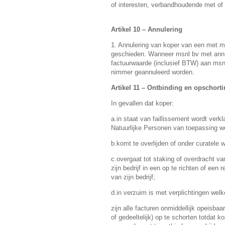
of interesten, verbandhoudende met of 
Artikel 10 – Annulering
1. Annulering van koper van een met m
geschieden. Wanneer msnl bv met annul
factuurwaarde (inclusief BTW) aan msn
nimmer geannuleerd worden.
Artikel 11 – Ontbinding en opschort
In gevallen dat koper:
a.in staat van faillissement wordt verk
Natuurlijke Personen van toepassing wo
b.komt te overlijden of onder curatele w
c.overgaat tot staking of overdracht va
zijn bedrijf in een op te richten of ee
van zijn bedrijf;
d.in verzuim is met verplichtingen wel
zijn alle facturen onmiddellijk opeisb
of gedeeltelijk) op te schorten totdat 