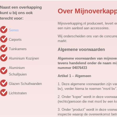
Naast een overkapping
Over Mijnoverkapp
kunt u bij ons ook
terecht voor:
Mijnoverkapping.nl produceert, levert 
een ruim aanbod aan accessoires.
Serres
Wij onderscheiden ons van de concurren
Carports
markt.
Tuinkamers
Algemene voorwaarden
Algemene voorwaarden van mijnoverk
Aluminium Kozijnen
tevens handelend onder de naam mij
nummer 04076433
Aluminium
Schuifpuien
Artikel 1 – Algemeen
Glazen Schuifwanden
1. Deze algemene voorwaarden zijn van
bv), verder hierna te noemen “msnl bv”
Lichtstraten
2. Onder “koper” wordt in deze voorwaa
(rechts)persoon die met msnl bv een ko
3. Onder “product” wordt in deze voorw
inspectie waarop de overeenkomst betr