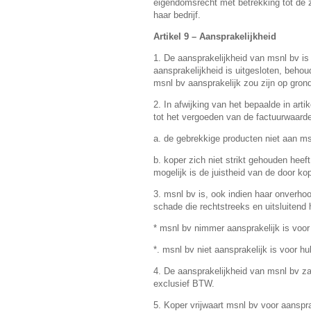
eigendomsrecht met betrekking tot de za
haar bedrijf.
Artikel 9 – Aansprakelijkheid
1. De aansprakelijkheid van msnl bv is 
aansprakelijkheid is uitgesloten, beho
msnl bv aansprakelijk zou zijn op gron
2. In afwijking van het bepaalde in art
tot het vergoeden van de factuurwaarde
a. de gebrekkige producten niet aan msn
b. koper zich niet strikt gehouden hee
mogelijk is de juistheid van de door ko
3. msnl bv is, ook indien haar onverho
schade die rechtstreeks en uitsluitend 
* msnl bv nimmer aansprakelijk is voor
*. msnl bv niet aansprakelijk is voor 
4. De aansprakelijkheid van msnl bv zal
exclusief BTW.
5. Koper vrijwaart msnl bv voor aanspr