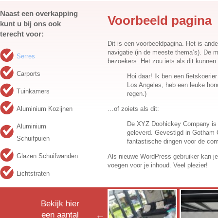
Naast een overkapping
Voorbeeld pagina
kunt u bij ons ook
terecht voor:
Dit is een voorbeeldpagina. Het is ander
navigatie (in de meeste thema’s). De m
Serres
bezoekers. Het zou iets als dit kunnen
Carports
Hoi daar! Ik ben een fietskoerier
Los Angeles, heb een leuke hon
Tuinkamers
regen.)
Aluminium Kozijnen
…of zoiets als dit:
De XYZ Doohickey Company is op
Aluminium
geleverd. Gevestigd in Gotham 
Schuifpuien
fantastische dingen voor de co
Glazen Schuifwanden
Als nieuwe WordPress gebruiker kan j
voegen voor je inhoud. Veel plezier!
Lichtstraten
Bekijk hier
een aantal